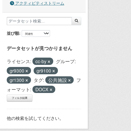
アクティビティストリーム
並び順
データセットが見つかりません
ライセンス:
cc-by
グループ:
gr9300
gr9100
gr1300
タグ:
公共施設
フ
ォーマット:
DOCX
フィルタ結果
他の検索を試してください。