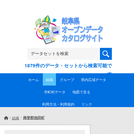
Skip to main content
1879件のデータ・セットから検索可能で
す
ホーム
組織
グループ
県内広域データ
市町村データ
地図で見る
利用方法・利用規約
リンク
揖斐郡池田町
組織