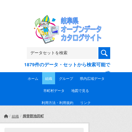
Skip to main content
1879件のデータ・セットから検索可能で
す
ホーム
組織
グループ
県内広域データ
市町村データ
地図で見る
利用方法・利用規約
リンク
揖斐郡池田町
組織