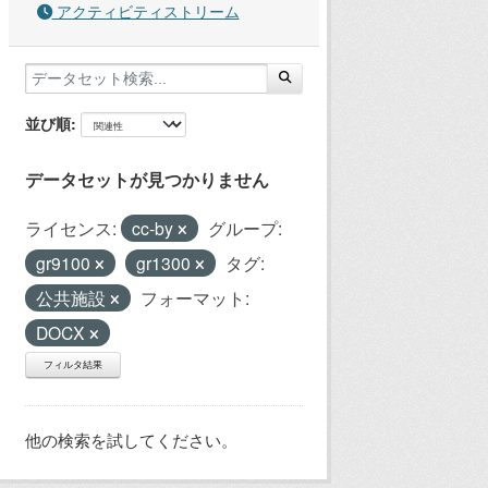
アクティビティストリーム
並び順
データセットが見つかりません
ライセンス:
cc-by
グループ:
gr9100
gr1300
タグ:
公共施設
フォーマット:
DOCX
フィルタ結果
他の検索を試してください。