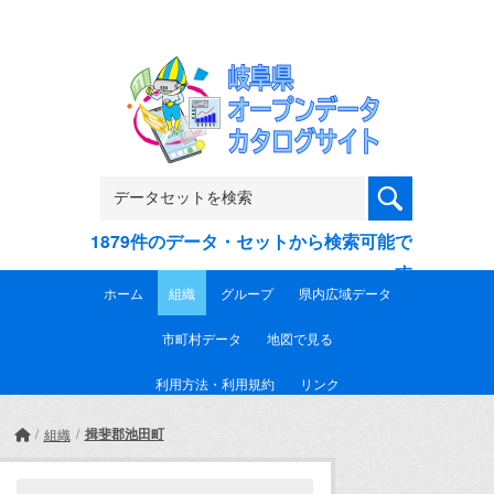
Skip to main content
1879件のデータ・セットから検索可能で
す
ホーム
組織
グループ
県内広域データ
市町村データ
地図で見る
利用方法・利用規約
リンク
揖斐郡池田町
組織