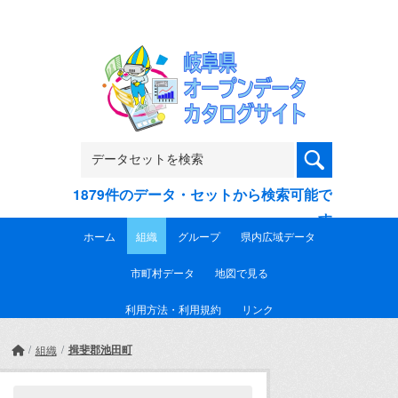
Skip to main content
1879件のデータ・セットから検索可能で
す
ホーム
組織
グループ
県内広域データ
市町村データ
地図で見る
利用方法・利用規約
リンク
揖斐郡池田町
組織