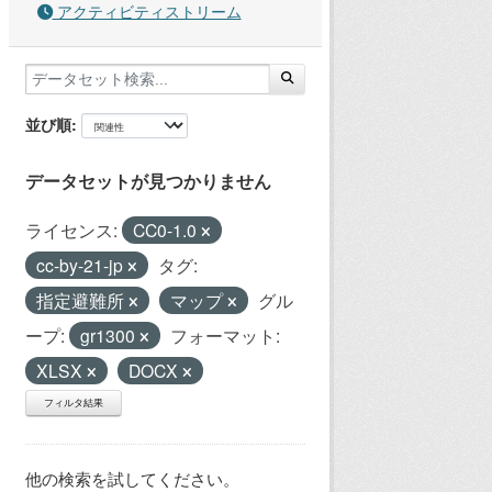
アクティビティストリーム
並び順
データセットが見つかりません
ライセンス:
CC0-1.0
cc-by-21-jp
タグ:
指定避難所
マップ
グル
ープ:
gr1300
フォーマット:
XLSX
DOCX
フィルタ結果
他の検索を試してください。