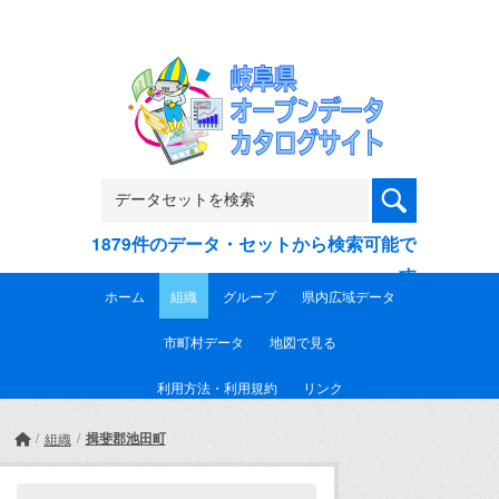
Skip to main content
1879件のデータ・セットから検索可能で
す
ホーム
組織
グループ
県内広域データ
市町村データ
地図で見る
利用方法・利用規約
リンク
揖斐郡池田町
組織