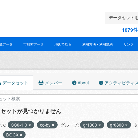
187
域データ
市町村データ
地図で見る
利用方法・利用規約
リンク
データセット
メンバー
About
アクティビティ
タセットが見つかりません
ス:
CC0-1.0
cc-by
グループ:
gr1300
gr0800
タ
DOCX