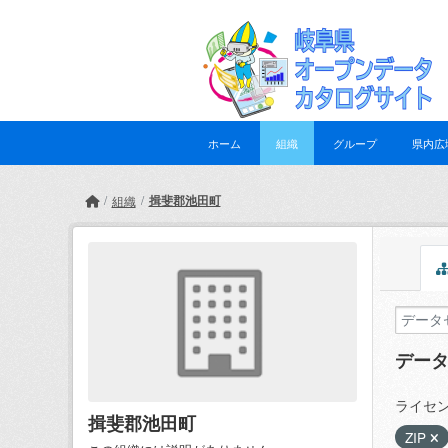
Skip to main content
ホーム
組織
グループ
県内広
揖斐郡池田町
組織
デー
ライセン
揖斐郡池田町
ZIP