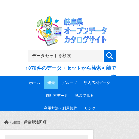
Skip to main content
1879件のデータ・セットから検索可能で
す
ホーム
組織
グループ
県内広域データ
市町村データ
地図で見る
利用方法・利用規約
リンク
揖斐郡池田町
組織