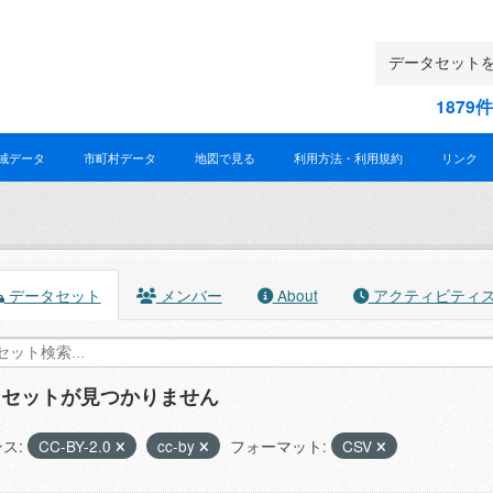
187
域データ
市町村データ
地図で見る
利用方法・利用規約
リンク
データセット
メンバー
About
アクティビティ
タセットが見つかりません
ス:
CC-BY-2.0
cc-by
フォーマット:
CSV