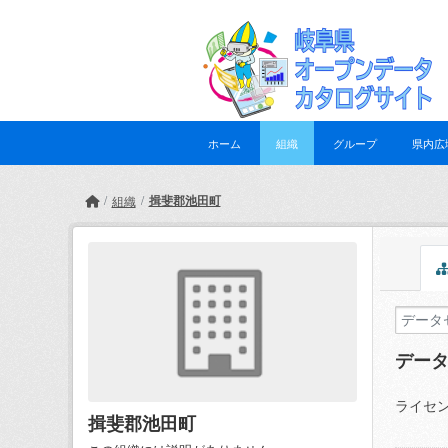
Skip to main content
ホーム
組織
グループ
県内広
揖斐郡池田町
組織
デー
ライセン
揖斐郡池田町