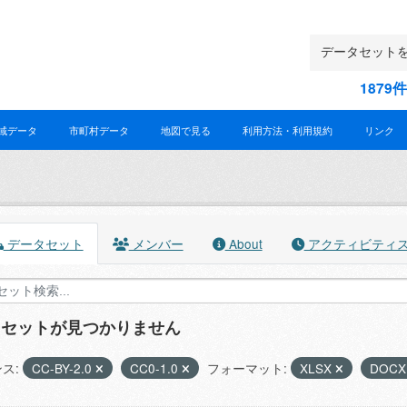
187
域データ
市町村データ
地図で見る
利用方法・利用規約
リンク
データセット
メンバー
About
アクティビティ
タセットが見つかりません
ス:
CC-BY-2.0
CC0-1.0
フォーマット:
XLSX
DOC