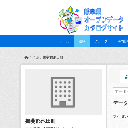
Skip to main content
ホーム
組織
グループ
県内広
揖斐郡池田町
組織
デー
ライセン
揖斐郡池田町