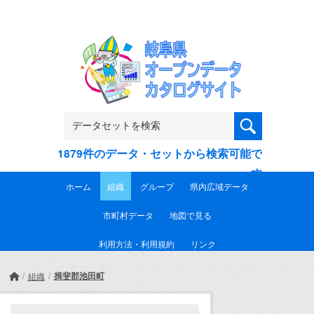
Skip to main content
1879件のデータ・セットから検索可能で
す
ホーム
組織
グループ
県内広域データ
市町村データ
地図で見る
利用方法・利用規約
リンク
揖斐郡池田町
組織