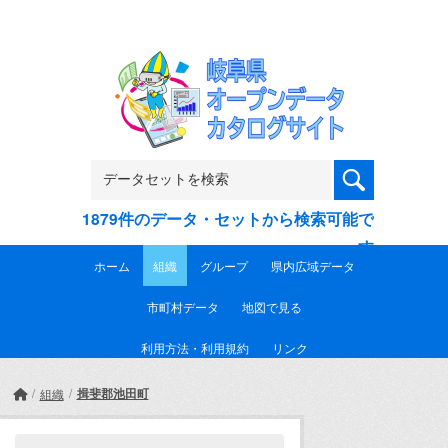
Skip to main content
1879件のデータ・セットから検索可能で
す
ホーム
組織
グループ
県内広域データ
市町村データ
地図で見る
利用方法・利用規約
リンク
揖斐郡池田町
組織