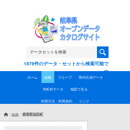
Skip to main content
1879件のデータ・セットから検索可能で
す
ホーム
組織
グループ
県内広域データ
市町村データ
地図で見る
利用方法・利用規約
リンク
揖斐郡池田町
組織