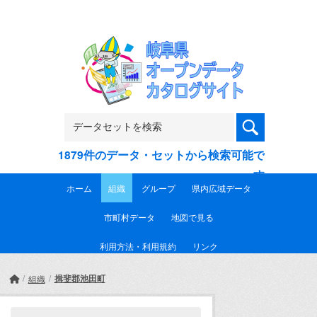
Skip to main content
1879件のデータ・セットから検索可能で
す
ホーム
組織
グループ
県内広域データ
市町村データ
地図で見る
利用方法・利用規約
リンク
揖斐郡池田町
組織