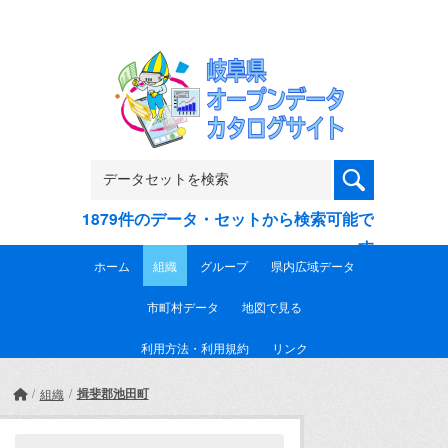
Skip to main content
1879件のデータ・セットから検索可能で
す
ホーム
組織
グループ
県内広域データ
市町村データ
地図で見る
利用方法・利用規約
リンク
揖斐郡池田町
組織