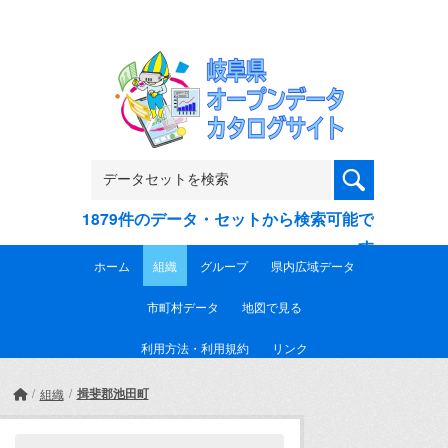
Skip to main content
1879件のデータ・セットから検索可能で
す
ホーム
組織
グループ
県内広域データ
市町村データ
地図で見る
利用方法・利用規約
リンク
揖斐郡池田町
組織