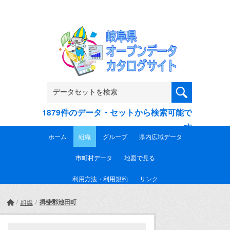
Skip to main content
1879件のデータ・セットから検索可能で
す
ホーム
組織
グループ
県内広域データ
市町村データ
地図で見る
利用方法・利用規約
リンク
揖斐郡池田町
組織