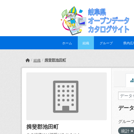
Skip to main content
ホーム
組織
グループ
県内広
揖斐郡池田町
組織
デー
グループ
揖斐郡池田町
統計