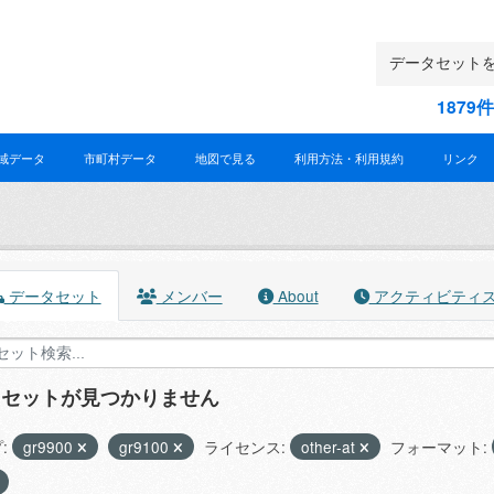
187
域データ
市町村データ
地図で見る
利用方法・利用規約
リンク
データセット
メンバー
About
アクティビティ
タセットが見つかりません
:
gr9900
gr9100
ライセンス:
other-at
フォーマット: