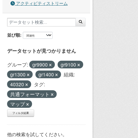
アクティビティストリーム
並び順
データセットが見つかりません
グループ:
gr9900
gr9100
gr1300
gr1400
組織:
40320
タグ:
共通フォーマット
マップ
フィルタ結果
他の検索を試してください。