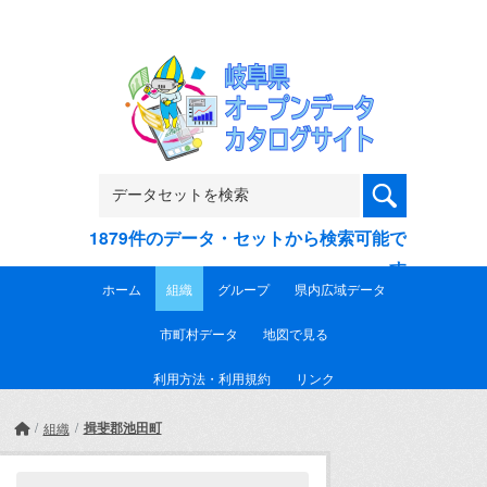
Skip to main content
1879件のデータ・セットから検索可能で
す
ホーム
組織
グループ
県内広域データ
市町村データ
地図で見る
利用方法・利用規約
リンク
揖斐郡池田町
組織