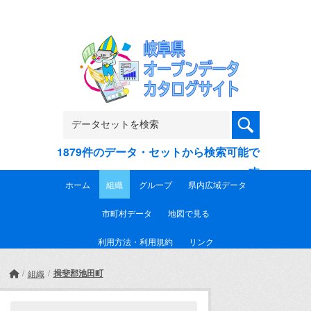
Skip to main content
1879件のデータ・セットから検索可能で
す
ホーム
組織
グループ
県内広域データ
市町村データ
地図で見る
利用方法・利用規約
リンク
揖斐郡池田町
組織