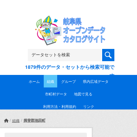
Skip to main content
1879件のデータ・セットから検索可能で
す
ホーム
組織
グループ
県内広域データ
市町村データ
地図で見る
利用方法・利用規約
リンク
揖斐郡池田町
組織