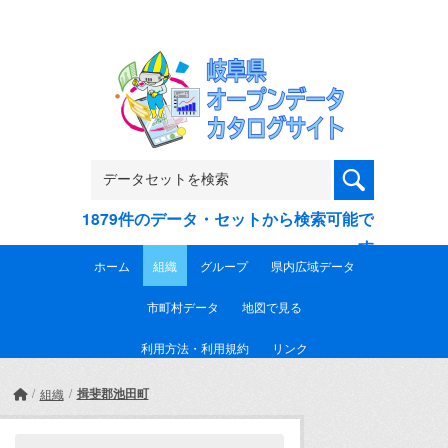
Skip to main content
1879件のデータ・セットから検索可能で
す
ホーム
組織
グループ
県内広域データ
市町村データ
地図で見る
利用方法・利用規約
リンク
揖斐郡池田町
組織