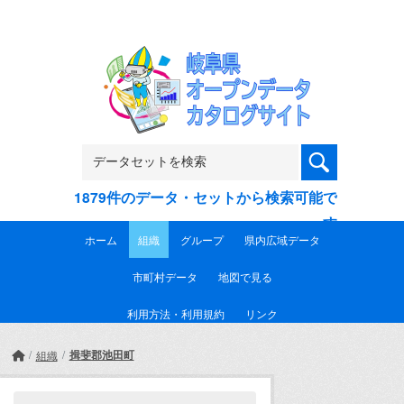
Skip to main content
1879件のデータ・セットから検索可能で
す
ホーム
組織
グループ
県内広域データ
市町村データ
地図で見る
利用方法・利用規約
リンク
揖斐郡池田町
組織