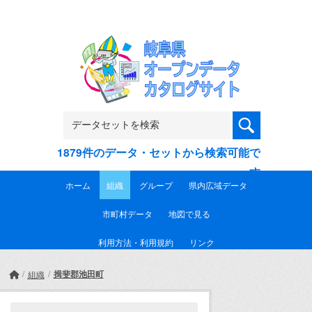
Skip to main content
1879件のデータ・セットから検索可能で
す
ホーム
組織
グループ
県内広域データ
市町村データ
地図で見る
利用方法・利用規約
リンク
揖斐郡池田町
組織