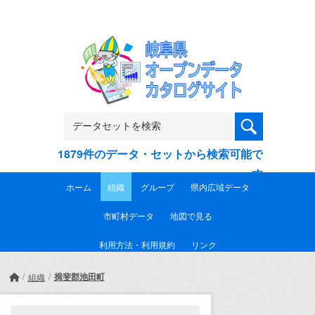
Skip to main content
1879件のデータ・セットから検索可能で
す
ホーム
組織
グループ
県内広域データ
市町村データ
地図で見る
利用方法・利用規約
リンク
揖斐郡池田町
組織