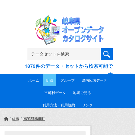
Skip to main content
1879件のデータ・セットから検索可能で
す
ホーム
組織
グループ
県内広域データ
市町村データ
地図で見る
利用方法・利用規約
リンク
揖斐郡池田町
組織