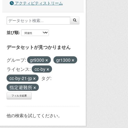
アクティビティストリーム
並び順
データセットが見つかりません
グループ:
gr9300
gr1300
ライセンス:
cc-by
cc-by-21-jp
タグ:
指定避難所
フィルタ結果
他の検索を試してください。