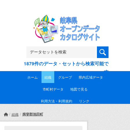
Skip to main content
1879件のデータ・セットから検索可能で
す
ホーム
組織
グループ
県内広域データ
市町村データ
地図で見る
利用方法・利用規約
リンク
揖斐郡池田町
組織