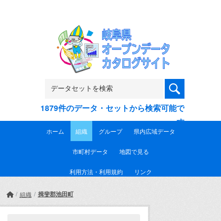
Skip to main content
1879件のデータ・セットから検索可能で
す
ホーム
組織
グループ
県内広域データ
市町村データ
地図で見る
利用方法・利用規約
リンク
揖斐郡池田町
組織