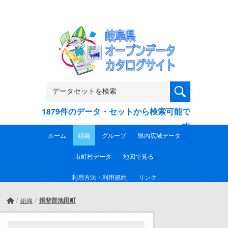
Skip to main content
1879件のデータ・セットから検索可能で
す
ホーム
組織
グループ
県内広域データ
市町村データ
地図で見る
利用方法・利用規約
リンク
揖斐郡池田町
組織