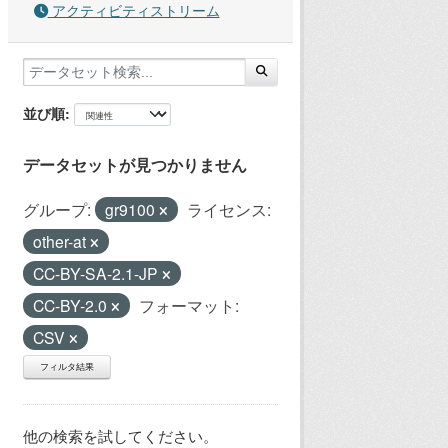
アクティビティストリーム
並び順
データセットが見つかりません
グループ:
gr9100
ライセンス:
other-at
CC-BY-SA-2.1-JP
CC-BY-2.0
フォーマット:
CSV
フィルタ結果
他の検索を試してください。