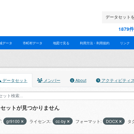
187
域データ
市町村データ
地図で見る
利用方法・利用規約
リンク
データセット
メンバー
About
アクティビティ
タセットが見つかりません
:
gr9100
ライセンス:
cc-by
フォーマット:
DOCX
タグ