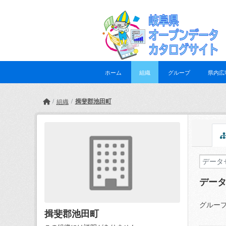
Skip to main content
ホーム
組織
グループ
県内広
揖斐郡池田町
組織
デー
グループ
揖斐郡池田町