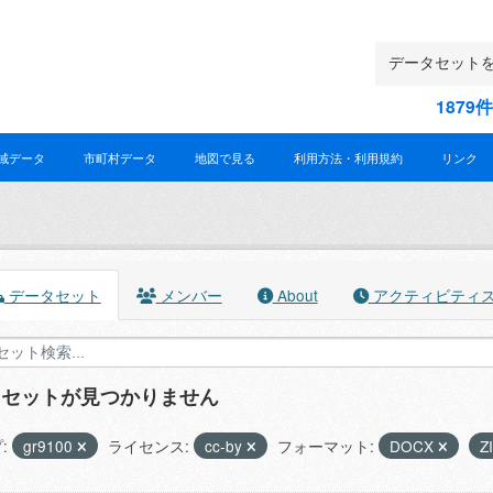
187
域データ
市町村データ
地図で見る
利用方法・利用規約
リンク
データセット
メンバー
About
アクティビティ
タセットが見つかりません
:
gr9100
ライセンス:
cc-by
フォーマット:
DOCX
Z