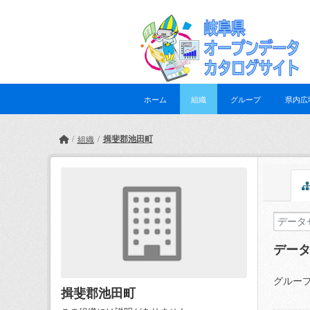
Skip to main content
ホーム
組織
グループ
県内広
揖斐郡池田町
組織
デー
グループ
揖斐郡池田町