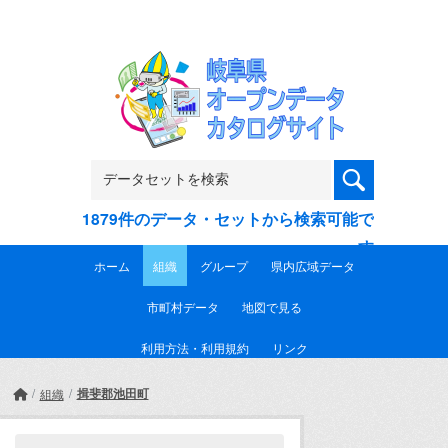
Skip to main content
1879件のデータ・セットから検索可能で
す
ホーム
組織
グループ
県内広域データ
市町村データ
地図で見る
利用方法・利用規約
リンク
揖斐郡池田町
組織