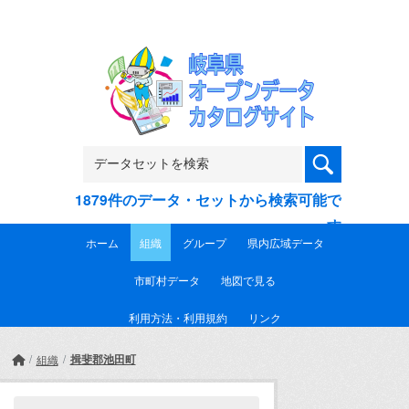
Skip to main content
1879件のデータ・セットから検索可能で
す
ホーム
組織
グループ
県内広域データ
市町村データ
地図で見る
利用方法・利用規約
リンク
揖斐郡池田町
組織