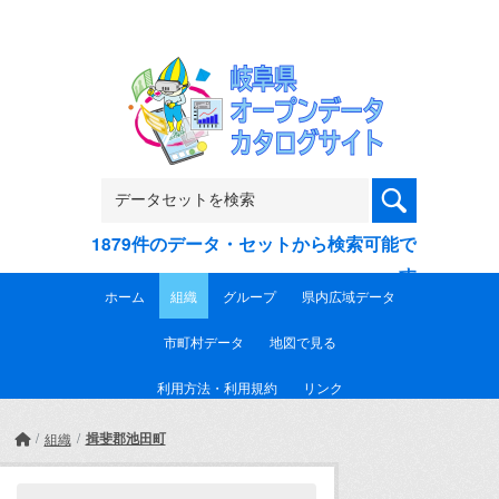
Skip to main content
1879件のデータ・セットから検索可能で
す
ホーム
組織
グループ
県内広域データ
市町村データ
地図で見る
利用方法・利用規約
リンク
揖斐郡池田町
組織