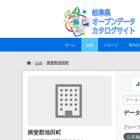
Skip to main content
ホーム
組織
グループ
県内広
揖斐郡池田町
組織
デー
グループ
揖斐郡池田町
公共