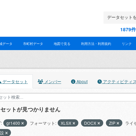
187
域データ
市町村データ
地図で見る
利用方法・利用規約
リンク
データセット
メンバー
About
アクティビティ
タセットが見つかりません
:
gr1400
フォーマット:
XLSX
DOCX
ZIP
ライ
施設