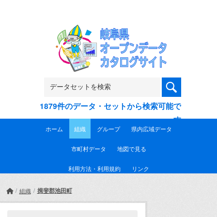
Skip to main content
1879件のデータ・セットから検索可能で
す
ホーム
組織
グループ
県内広域データ
市町村データ
地図で見る
利用方法・利用規約
リンク
揖斐郡池田町
組織