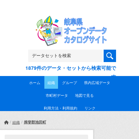
Skip to main content
1879件のデータ・セットから検索可能で
す
ホーム
組織
グループ
県内広域データ
市町村データ
地図で見る
利用方法・利用規約
リンク
揖斐郡池田町
組織