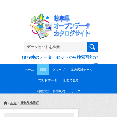
Skip to main content
1879件のデータ・セットから検索可能で
す
ホーム
組織
グループ
県内広域データ
市町村データ
地図で見る
利用方法・利用規約
リンク
揖斐郡池田町
組織