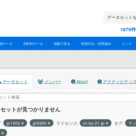
187
域データ
市町村データ
地図で見る
利用方法・利用規約
リンク
データセット
メンバー
About
アクティビティ
タセットが見つかりません
:
gr1400
gr9300
ライセンス:
cc-by-21-jp
タグ:
マ
P