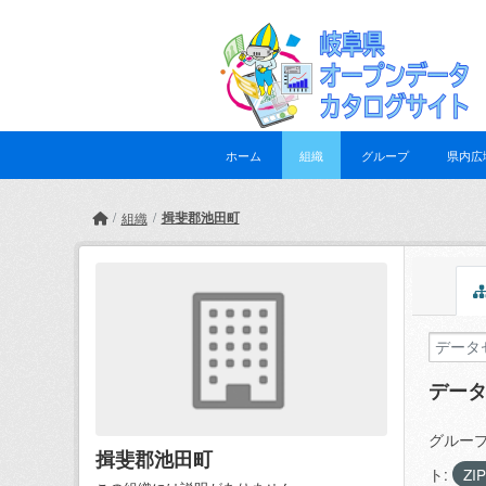
Skip to main content
ホーム
組織
グループ
県内広
揖斐郡池田町
組織
デー
グループ
揖斐郡池田町
ト:
ZI