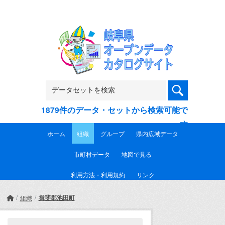
Skip to main content
1879件のデータ・セットから検索可能で
す
ホーム
組織
グループ
県内広域データ
市町村データ
地図で見る
利用方法・利用規約
リンク
揖斐郡池田町
組織