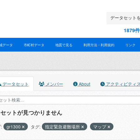
187
域データ
市町村データ
地図で見る
利用方法・利用規約
リンク
データセット
メンバー
About
アクティビティ
タセットが見つかりません
:
gr1300
タグ:
指定緊急避難場所
マップ