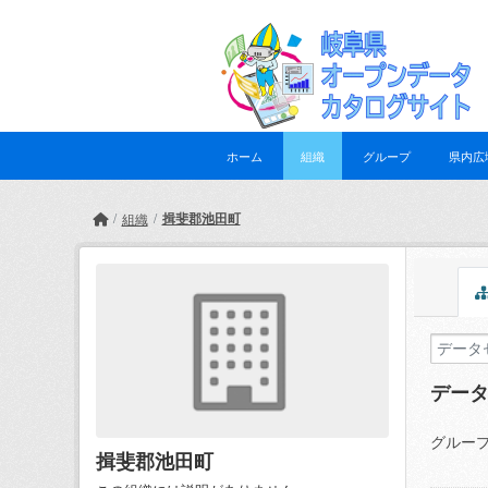
Skip to main content
ホーム
組織
グループ
県内広
揖斐郡池田町
組織
デー
グループ
揖斐郡池田町