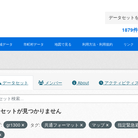
187
域データ
市町村データ
地図で見る
利用方法・利用規約
リンク
データセット
メンバー
About
アクティビティ
タセットが見つかりません
:
gr1300
タグ:
共通フォーマット
マップ
指定緊急