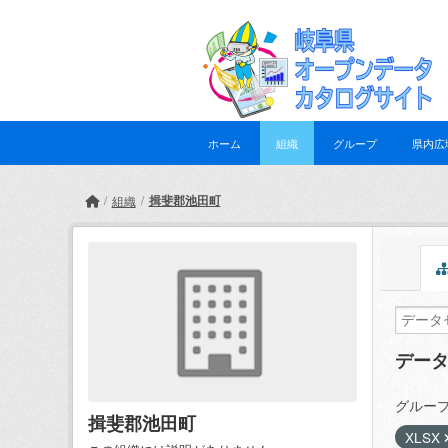
Skip to main content
ホーム
組織
グループ
県内広
揖斐郡池田町
組織
デー
グループ
揖斐郡池田町
XLSX