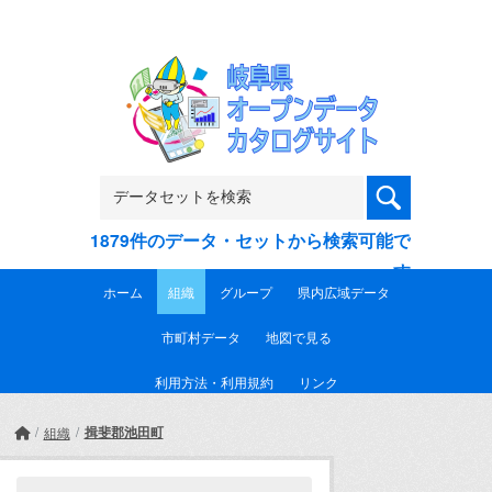
Skip to main content
1879件のデータ・セットから検索可能で
す
ホーム
組織
グループ
県内広域データ
市町村データ
地図で見る
利用方法・利用規約
リンク
揖斐郡池田町
組織