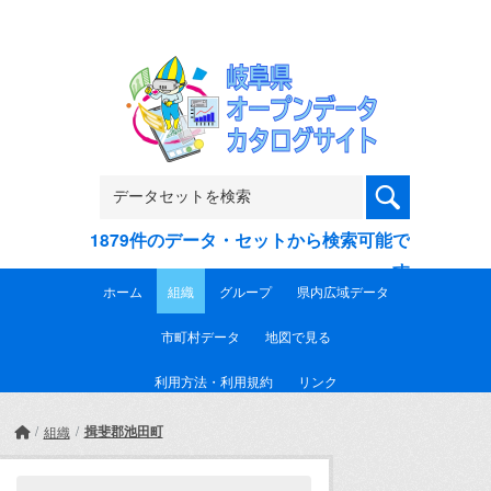
Skip to main content
1879件のデータ・セットから検索可能で
す
ホーム
組織
グループ
県内広域データ
市町村データ
地図で見る
利用方法・利用規約
リンク
揖斐郡池田町
組織