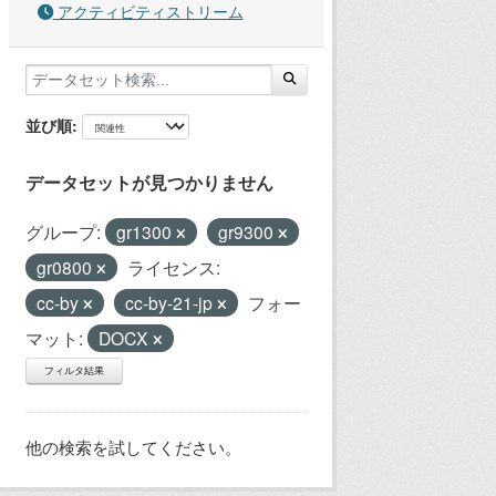
アクティビティストリーム
並び順
データセットが見つかりません
グループ:
gr1300
gr9300
gr0800
ライセンス:
cc-by
cc-by-21-jp
フォー
マット:
DOCX
フィルタ結果
他の検索を試してください。