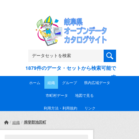
Skip to main content
1879件のデータ・セットから検索可能で
す
ホーム
組織
グループ
県内広域データ
市町村データ
地図で見る
利用方法・利用規約
リンク
揖斐郡池田町
組織