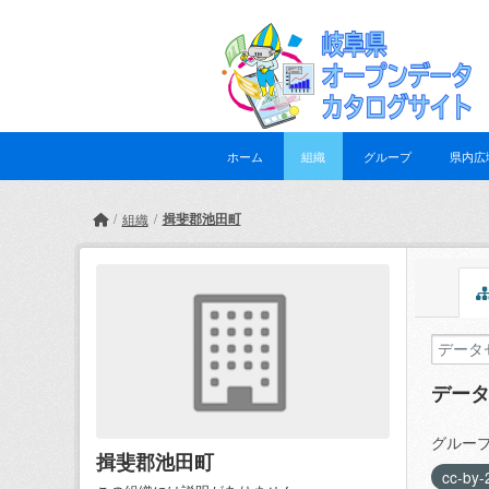
Skip to main content
ホーム
組織
グループ
県内広
揖斐郡池田町
組織
デー
グループ
揖斐郡池田町
cc-by-