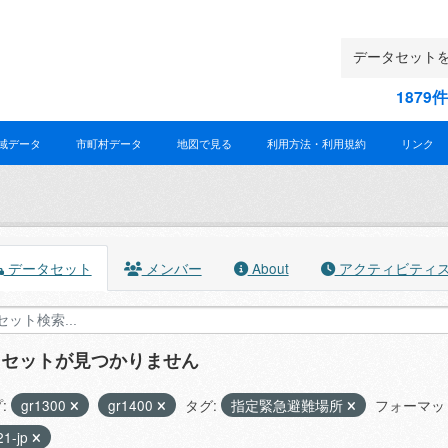
187
域データ
市町村データ
地図で見る
利用方法・利用規約
リンク
データセット
メンバー
About
アクティビティ
タセットが見つかりません
:
gr1300
gr1400
タグ:
指定緊急避難場所
フォーマッ
21-jp