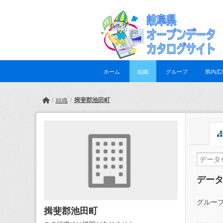
Skip to main content
ホーム
組織
グループ
県内広
揖斐郡池田町
組織
デー
グループ
揖斐郡池田町