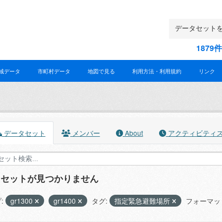
187
域データ
市町村データ
地図で見る
利用方法・利用規約
リンク
データセット
メンバー
About
アクティビティ
タセットが見つかりません
:
gr1300
gr1400
タグ:
指定緊急避難場所
フォーマッ