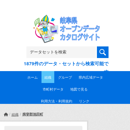
Skip to main content
1879件のデータ・セットから検索可能で
す
ホーム
組織
グループ
県内広域データ
市町村データ
地図で見る
利用方法・利用規約
リンク
揖斐郡池田町
組織