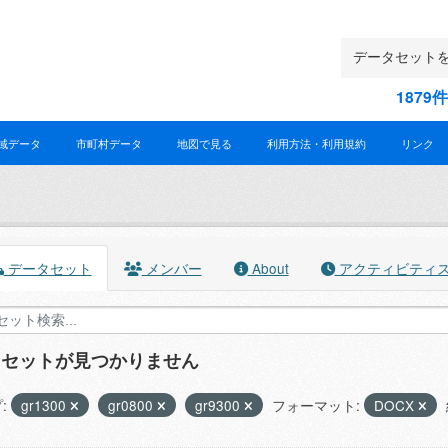
187
域データ
市町村データ
地図で見る
利用方法・利用規約
リンク
データセット
メンバー
About
アクティビティ
タセットが見つかりません
:
gr1300
gr0800
gr9300
フォーマット:
DOCX