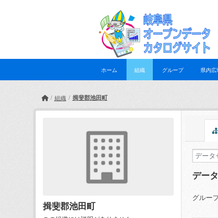
Skip to main content
ホーム
組織
グループ
県内広
揖斐郡池田町
組織
デー
グループ
揖斐郡池田町