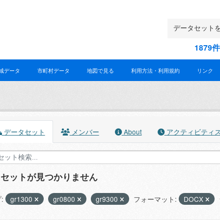
187
域データ
市町村データ
地図で見る
利用方法・利用規約
リンク
データセット
メンバー
About
アクティビティ
タセットが見つかりません
:
gr1300
gr0800
gr9300
フォーマット:
DOCX