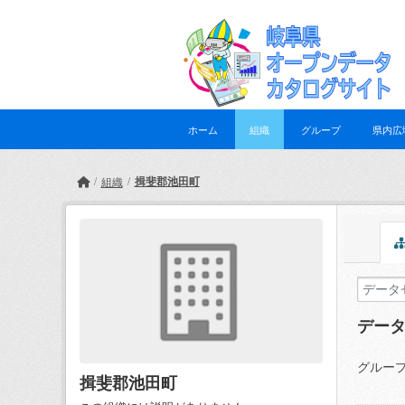
Skip to main content
ホーム
組織
グループ
県内広
揖斐郡池田町
組織
デー
グループ
揖斐郡池田町