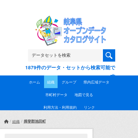
Skip to main content
1879件のデータ・セットから検索可能で
す
ホーム
組織
グループ
県内広域データ
市町村データ
地図で見る
利用方法・利用規約
リンク
揖斐郡池田町
組織